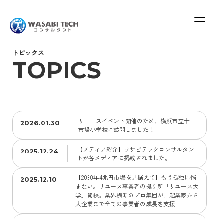
ABOUT
SERVICE
トピックス
PLAN
CONSULTANT
TOPICS
リユースイベント開催のため、横浜市立十日
2026.01.30
MOVIE
市場小学校に訪問しました！
RECRUIT
【メディア紹介】ワサビテックコンサルタン
2025.12.24
トが各メディアに掲載されました。
CONTACT
【2030年4兆円市場を見据えて】もう孤独に悩
2025.12.10
まない。リユース事業者の拠り所「リユース大
学」開校。業界横断のプロ集団が、起業家から
大企業まで全ての事業者の成長を支援