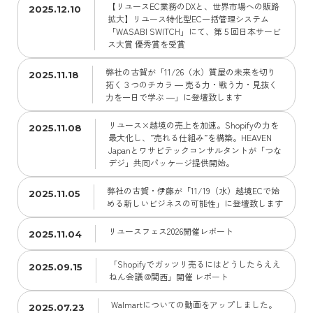
【リユースEC業務のDXと、世界市場への販路
2025.12.10
拡大】リユース特化型EC一括管理システム
「WASABI SWITCH」にて、第５回日本サービ
ス大賞 優秀賞を受賞
弊社の古賀が「11/26（水）質屋の未来を切り
2025.11.18
拓く３つのチカラ ― 売る力・戦う力・見抜く
力を一日で学ぶ ―」に登壇致します
リユース×越境の売上を加速。Shopifyの力を
2025.11.08
最大化し、”売れる仕組み”を構築。HEAVEN
Japanとワサビテックコンサルタントが「つな
デジ」共同パッケージ提供開始。
弊社の古賀・伊藤が「11/19（水）越境ECで始
2025.11.05
める新しいビジネスの可能性」に登壇致します
リユースフェス2026開催レポート
2025.11.04
「Shopifyでガッツリ売るにはどうしたらええ
2025.09.15
ねん会議 @関西」開催 レポート
Walmartについての動画をアップしました。
2025.07.23